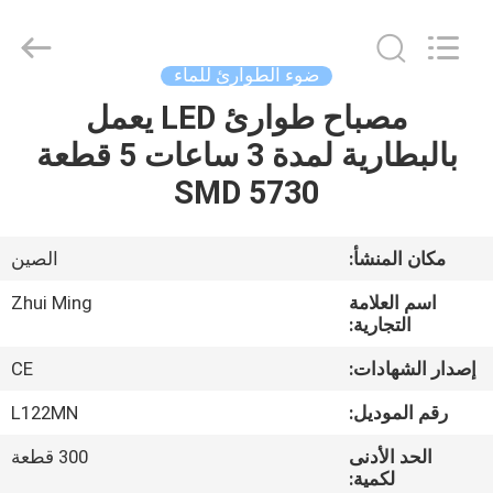
Hangzhou
Dreamy
Technology
Co.,Ltd.
All
ضوء الطوارئ للماء
Rights
Reserved.
مصباح طوارئ LED يعمل
الصفحة
بالبطارية لمدة 3 ساعات 5 قطعة
الرئيسية
SMD 5730
منتجات
مكان المنشأ:
الصين
معلومات
اسم العلامة
Zhui Ming
عنا
التجارية:
إصدار الشهادات:
CE
جولة
رقم الموديل:
L122MN
في
الحد الأدنى
300 قطعة
المعمل
لكمية: