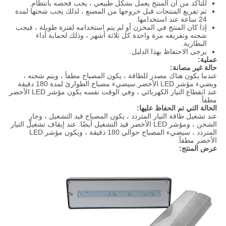
للتأكد من أن المنتج يعمل بشكل طبيعي ، يجب فحصه بانتظام.
تم تفريغ المنتجات قبل خروجها من المصنع ، لذلك يجب شحنها لمدة
24 ساعة عند استخدامها.
إذا كان المنتج في المخزن أو لم يتم استخدامه لفترة طويلة ، فيجب
شحنه وتفريغه مرة واحدة كل ثلاثة أشهر ، وذلك لحماية أداء
البطارية.
يرجى الاحتفاظ بهذا الدليل.
عملية:
حالة غير مصانة:
عندما يكون هناك مصدر للطاقة ، يكون المصباح مطفأ ، ويتم شحنه ،
ويضيء مؤشر LED الأخضر.سيضيء مصباح الطوارئ لمدة 180 دقيقة
عند انقطاع التيار الكهربائي ، وفي الوقت نفسه يكون مؤشر LED الأخضر
مطفأ.
الحالة التي تم الحفاظ عليها:
عند تشغيل طاقة التيار المتردد ، يكون المصباح قيد التشغيل ، وجارٍ
الشحن ، ومؤشر LED الأخضر قيد التشغيل أيضًا. عند إيقاف تشغيل التيار
المتردد ، سيضيء المصباح حوالي 180 دقيقة ، ويكون مؤشر LED
الأخضر مطفأ.
عرض المنتج: