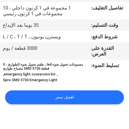
تفاصيل التغليف:
1 مجموعة في 1 كرتون داخلي ، 10
مراقبة
مجموعات في 1 كرتون رئيسي
الجودة
وقت التسليم:
35 يوما بعد الإيداع
شروط الدفع:
ويسترن يونيون ، L / C ، T / T
اتصل
القدرة على
3000 قطعة / يوم
بنا
العرض:
تسليط الضوء:
مجموعات تحويل ضوء led ، طقم تحويل ضوء الطوارئ ، 5
اطلب
قطعة SMD 5730 مصباح طوارئ
,
,
emergency light conversion kit
اقتباس
5pcs SMD 5730 Emergency Light
SITEMAP
افضل سعر
سياسة
الخصوصية