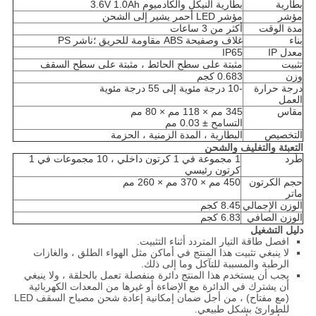
بطارية
بطارية النيكل والكادميوم 3.6V 1.0Ah
مؤشر
مؤشر LED أحمر يشير إلى الشحن
مدة الوقت
أكثر من 3 ساعات
بناء
غلاف وصفيحة ABS مقاومة للحريق ؛ناشر PS
معدل IP
IP65
تثبيت
مثبتة على سطح الحائط ، مثبتة على سطح السقف
وزن
0.683 كجم
درجة حرارة
-10 درجة مئوية إلى 55 درجة مئوية
العمل
مقاس
345 مم × 118 مم × 80 مم
التسامح ± 0.03 مم
التخصيص
البطارية ، المدة الزمنية ، الحزمة
التعبئة والتغليف والشحن
طَرد
1 مجموعة في 1 كرتون داخلي ، 10 مجموعات في 1
كرتون رئيسي
حجم الكرتون
450 مم × 370 مم × 260 مم
ماتر
الوزن الإجمالي
8.45 كجم
الوزن الصافي
6.83 كجم
دليل التشغيل
افصل طاقة التيار المتردد أثناء التثبيت.
لا ينبغي تثبيت هذا المنتج في أماكن مثل الهواء الطلق ، والغازات
الرطبة والمسببة للتآكل وما إلى ذلك.
يجب أن يستخدم هذا المنتج دائرة منفصلة تعمل بالحلقة ، ولا ينبغي
أن يشترك في الدائرة مع الإضاءة أو غيرها من المعدات الكهربائية
(مع مفتاح) ، من أجل ضمان إمكانية إعادة شحن مصباح السقف LED
للطوارئ بشكل طبيعي.