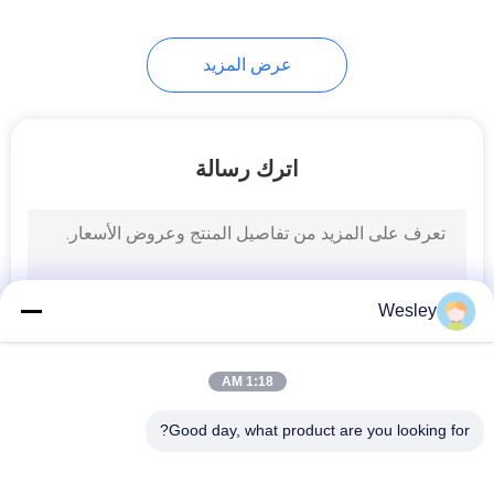
38
عرض المزيد
علامات خروج الصمام
اترك رسالة
34
علامات خروج مزدوجة
Wesley
من جانب
1:18 AM
Good day, what product are you looking for?
فئات شعبية
جميع