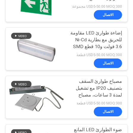
احتياطي و سطح الجدار
الخصوصية
USD5-50.00 MOQ:300 مجموعة
مثبت
الاتصال
46
إضاءة طوارئ LED مقاومة
ضوء طوارئ السقف
للحريق مع بطارية Ni-Cd
3.6 فولت و10 قطع SMD
5730 LED
USD5-50.00 MOQ:300 قطعة
الاتصال
مصباح طوارئ السقف
20
بتصنيف IP20 مع تشغيل
ضوء سبوت LED
لمدة 3 ساعات، مصباح
طوارئ LED غير خاضع
USD5-50.00 MOQ:300 قطعة
للطوارئ
للصيانة
الاتصال
ضوء الطوارئ LED المانع