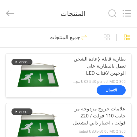
Hangzhou
Dreamy
Technology
المنتجات
Co.,Ltd.
All
Rights
Reserved.
الصفحة
92
جميع المنتجات
الرئيسية
ضوء الطوارئ للماء
بطارية قابلة لإعادة الشحن
منتجات
تعمل بالبطارية على
الوجهين لافتات LED
معلومات
للطوارئ
USD 5-50 per set MOQ:300 مجموعة
عنا
الاتصال
73
مصباح طوارئ قابل
علامات خروج مزدوجة من
جولة
جانب 110 فولت / 220
في
لإعادة الشحن
فولت ، اختبار ذاتي لتشغيل
مصباح الطوارئ للرجل
المعمل
USD5-50.00 MOQ:300 قطعة