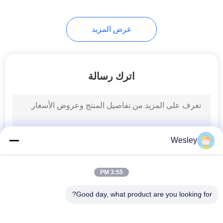
38
عرض المزيد
علامات خروج الصمام
اترك رسالة
34
علامات خروج مزدوجة
Wesley
من جانب
3:55 PM
Good day, what product are you looking for?
فئات شعبية
جميع