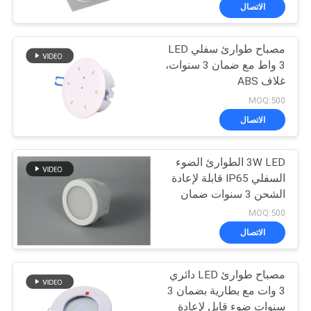
الاتصال
مراقبة
مصباح طوارئ سفلي LED
الجودة
36
3 واط مع ضمان 3 سنوات،
غلاف ABS
ضوء الطوارئ راحة
اتصل
MOQ:500
بنا
الاتصال
3W LED الطوارئ الضوء
اطلب
السفلي IP65 قابلة لإعادة
اقتباس
الشحن 3 سنوات ضمان
59
MOQ:500
خريطة
الاتصال
مصابيح طوارئ LED
الموقع
مصباح طوارئ LED دائري
3 وات مع بطارية بضمان 3
سياسة
سنوات ضوء قابل لإعادة