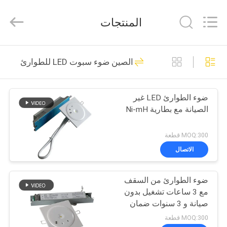
Hangzhou
Dreamy
Technology
المنتجات
Co.,Ltd.
All
Rights
Reserved.
الصفحة
92
الصين ضوء سبوت LED للطوارئ
الرئيسية
ضوء الطوارئ للماء
ضوء الطوارئ LED غير
منتجات
الصيانة مع بطارية Ni-mH
معلومات
MOQ:300 قطعة
عنا
الاتصال
73
مصباح طوارئ قابل
ضوء الطوارئ من السقف
جولة
مع 3 ساعات تشغيل بدون
في
لإعادة الشحن
صيانة و 3 سنوات ضمان
المعمل
MOQ:300 قطعة