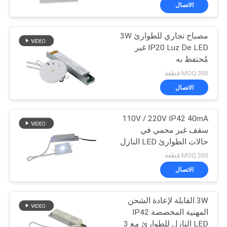
الاتصال
مراقبة
مصباح تجاري للطوارئ 3W
الجودة
36
IP20 Luz De LED غير
مُحتفظ به
ضوء الطوارئ راحة
اتصل
MOQ:300 قطعة
بنا
الاتصال
110V / 220V IP42 40mA
اطلب
سقف غير محمي في
اقتباس
حالات الطوارئ LED النازل
59
مع ضمان لمدة 3 سنوات
MOQ:300 قطعة
خريطة
الاتصال
مصابيح طوارئ LED
الموقع
3W القابلة لإعادة الشحن
المهنية المخصصة IP42
سياسة
LED النازل للطوارئ مع 3