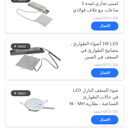
لمبنى تجاري لمدة 3
ساعات مع غلاف فولاذي
12
مجلفن كهربائي
MOQ:300 قطعة
أضواء طوارئ الاختبار
الاتصال
الذاتي
3W LED أضواء الطوارئ ،
مصابيح الطوارئ في
السقف في الصين
MOQ:300 قطعة
الاتصال
52
مصابيح طوارئ ذات
ضوء السقف النازل LED
في حالات الطوارئ
بقعة مزدوجة
الصناعية ، بطارية Ni - MH
بالطاقة
MOQ:300 قطعة
الاتصال