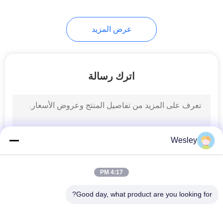
38
عرض المزيد
علامات خروج الصمام
اترك رسالة
34
علامات خروج مزدوجة
Wesley
من جانب
4:17 PM
Good day, what product are you looking for?
فئات شعبية
جميع