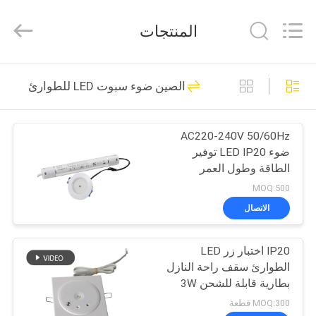
Hangzhou
Dreamy
Technology
المنتجات
Co.,Ltd.
All
Rights
Reserved.
الصفحة
92
الصين ضوء سبوت LED للطوارئ
الرئيسية
ضوء الطوارئ للماء
AC220-240V 50/60Hz
منتجات
ضوء LED IP20 توفير
الطاقة وطول العمر
معلومات
MOQ:500
عنا
الاتصال
73
مصباح طوارئ قابل
IP20 اختبار زر LED
جولة
الطوارئ سقف راحة النازل
في
لإعادة الشحن
بطارية قابلة للشحن 3W
المعمل
MOQ:300 قطعة