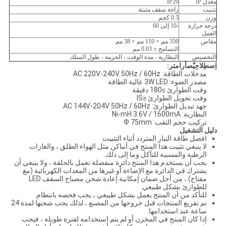
معدل IP
IP20
تثبيت
راحة سقف مثبتة
وزن
0.5 كجم
درجة حرارة
-10 إلى 60
العمل
مقاس
350 مم × 110 مم × 38 مم
التسامح ± 0.03 مم
التخصيص
البطارية ، مدة الوقت ، الحزمة ، طول السلك
اِصطِلاحِيّ
ص
أرامتر:
مدخلات الطاقة: AC 220V-240V 50Hz / 60Hz
مصدر الضوء: 3W LED عالية الطاقة
وقت الطوارئ ≥180 دقيقة
وقت تحويل الطوارئ ≤IS
جهد تبديل الطوارئ: AC 144V-204V 50Hz / 60Hz
البطارية: Ni-mH 3.6V / 1600mA
تركيب حجم الثقب: Ф 75mm
دليل التشغيل
افصل طاقة التيار المتردد أثناء التثبيت.
لا ينبغي تثبيت هذا المنتج في أماكن مثل الهواء الطلق ، والغازات
الرطبة والمسببة للتآكل وما إلى ذلك.
يجب أن يستخدم هذا المنتج دائرة منفصلة تعمل بالحلقة ، ولا ينبغي أن
يشترك في الدائرة مع الإضاءة أو غيرها من المعدات الكهربائية (مع
مفتاح) ، من أجل ضمان إمكانية إعادة شحن مصباح السقف LED
للطوارئ بشكل طبيعي.
للتأكد من أن المنتج يعمل بشكل طبيعي ، يجب فحصه بانتظام.
تم تفريغ المنتجات قبل خروجها من المصنع ، لذلك يجب شحنها لمدة 24
ساعة عند استخدامها.
إذا كان المنتج في المخزن أو لم يتم استخدامه لفترة طويلة ، فيجب