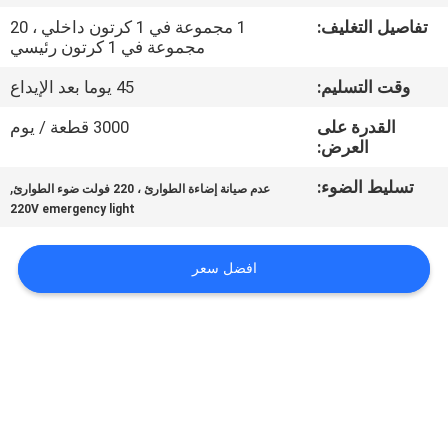
تفاصيل التغليف:
1 مجموعة في 1 كرتون داخلي ، 20
مراقبة
مجموعة في 1 كرتون رئيسي
الجودة
وقت التسليم:
45 يوما بعد الإيداع
القدرة على
3000 قطعة / يوم
اتصل
العرض:
بنا
تسليط الضوء:
,
عدم صيانة إضاءة الطوارئ ، 220 فولت ضوء الطوارئ
220V emergency light
اطلب
افضل سعر
اقتباس
خريطة
الموقع
سياسة