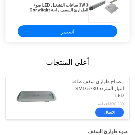
3W 3 ساعات التشغيل LED ضوء
الطوارئ السقف راحة Donwlight
Long Life
استمر
أعلى المنتجات
مصباح طوارئ سقف طاقة
التيار المتردد SMD 5730
LED
MOQ:300 قطعة
الاتصال
ضوء طوارئ السقف