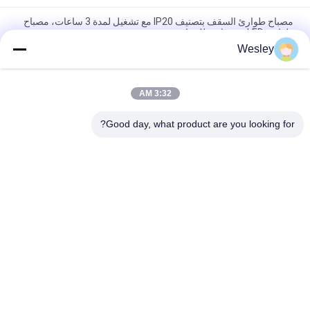
مصباح طوارئ السقف بتصنيف IP20 مع تشغيل لمدة 3 ساعات، مصباح
طوارئ LED غير خاضع للصيانة
Wesley
ضوء الطوارئ LED المانع للحريق مع تشغيل لمدة 3 ساعات ووظيفة لا
يمكن صيانتها
3:32 AM
3 ساعات الحكم الذاتي بطارية الليثيوم أيون تعمل مقاومة للحريق ABS
سقف ضوء الطوارئ مع تركيب متدفق
Good day, what product are you looking for?
فئات شعبية
جميع
مصباح طوارئ قابل 
ضوء الطوارئ للماء
لإعادة الشحن
مصابيح طوارئ LED
ضوء الطوارئ راحة
ضوء سبوت LED 
ضوء طوارئ السقف
للطوارئ