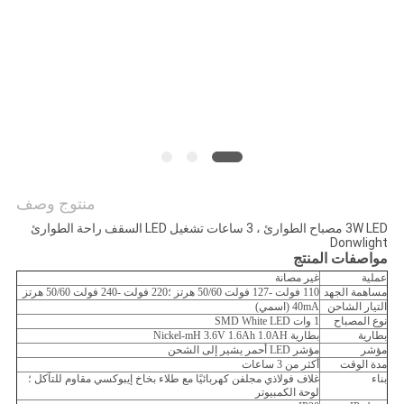
الخصوصية
منتوج وصف
3W LED مصباح الطوارئ ، 3 ساعات تشغيل LED السقف راحة الطوارئ
Donwlight
مواصفات المنتج
عملية
غير مصانة
مساهمة الجهد
110 فولت -127 فولت 50/60 هرتز ؛220 فولت -240 فولت 50/60 هرتز
التيار الشاحن
40mA (اسمي)
نوع المصباح
1 وات SMD White LED
بطارية
بطارية Nickel-mH 3.6V 1.6Ah 1.0AH
مؤشر
مؤشر LED أحمر يشير إلى الشحن
مدة الوقت
أكثر من 3 ساعات
بناء
غلاف فولاذي مجلفن كهربائيًا مع طلاء بخاخ إيبوكسي مقاوم للتآكل ؛
لوحة الكمبيوتر