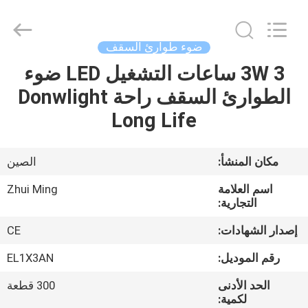
Hangzhou
Dreamy
Technology
Co.,Ltd.
All
ضوء طوارئ السقف
Rights
Reserved.
3W 3 ساعات التشغيل LED ضوء
الصفحة
الطوارئ السقف راحة Donwlight
الرئيسية
Long Life
منتجات
مكان المنشأ:
الصين
معلومات
اسم العلامة
Zhui Ming
عنا
التجارية:
إصدار الشهادات:
CE
جولة
رقم الموديل:
EL1X3AN
في
الحد الأدنى
300 قطعة
المعمل
لكمية: