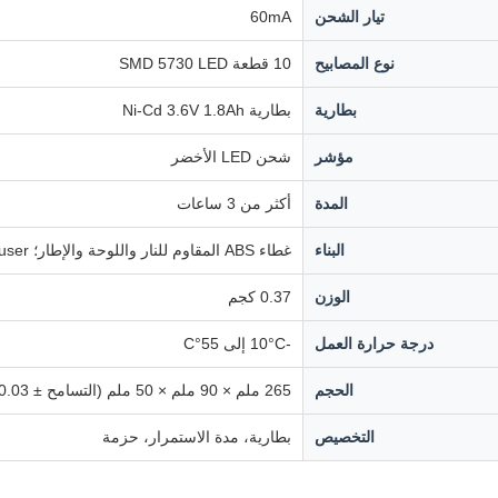
تيار الشحن
60mA
نوع المصابيح
10 قطعة SMD 5730 LED
بطارية
بطارية Ni-Cd 3.6V 1.8Ah
مؤشر
شحن LED الأخضر
المدة
أكثر من 3 ساعات
البناء
غطاء ABS المقاوم للنار واللوحة والإطار؛ PS Diffuser
الوزن
0.37 كجم
درجة حرارة العمل
-10°C إلى 55°C
الحجم
265 ملم × 90 ملم × 50 ملم (التسامح ± 0.03 ملم)
التخصيص
بطارية، مدة الاستمرار، حزمة