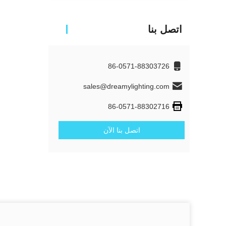
اتصل بنا
86-0571-88303726
sales@dreamylighting.com
86-0571-88302716
اتصل بنا الآن