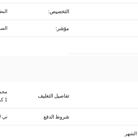
البط
التخصيص:
الصم
مؤشر:
تفاصيل التغليف
1 كرتون رئيسي
تي /
شروط الدفع