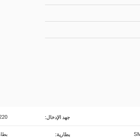
220 فولت -240 فولت 50/60 ه
جهد الإدخال:
بطارية 1.8Ah
بطارية: