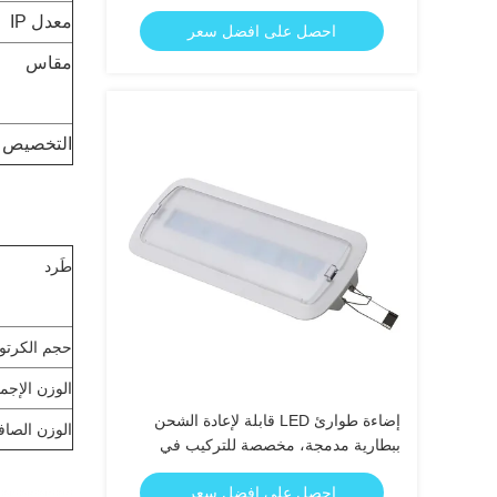
افتراضي 25000 ساعة
معدل IP
احصل على افضل سعر
مقاس
التخصيص
طَرد
حجم الكرتو
الوزن الإجم
إضاءة طوارئ LED قابلة لإعادة الشحن
الوزن الصا
ببطارية مدمجة، مخصصة للتركيب في
السقف، مع وقت احتياطي 3 ساعات
احصل على افضل سعر