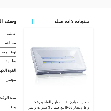
وصف الم
منتجات ذات صله
عملية
مساهمة ال
نوع المصبا
بطارية
القوة الكهر
مؤشر
مدة الوقت
مصباح طوارئ LED مقاوم للماء بقوة 5
بناء
واط ومعيار IP65 مع ضمان 3 سنوات وعمر