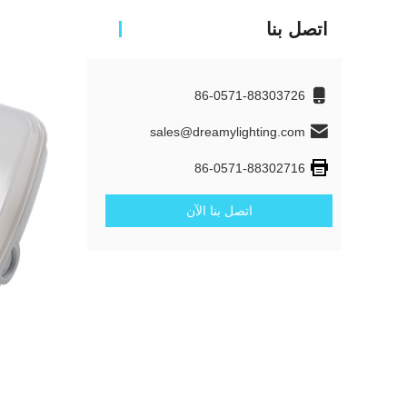
اتصل بنا
86-0571-88303726
sales@dreamylighting.com
86-0571-88302716
اتصل بنا الآن