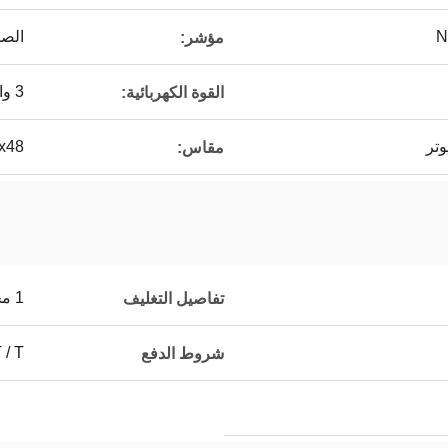
الصم
مؤشر:
3 واط
القوة الكهربائية:
8x48
مقاس:
1 مجموعة في 1 مربع داخلي ، 20 مجموعة في 1 كرتون
تفاصيل التغليف
T / T
شروط الدفع