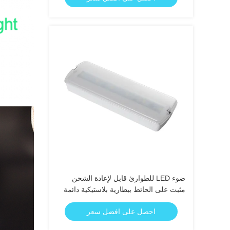
ضوء LED للطوارئ قابل لإعادة الشحن
مثبت على الحائط ببطارية بلاستيكية دائمة
احتياطية لمدة 3 ساعات وبطارية Ni-Cd
احصل على افضل سعر
بتصنيف IP20