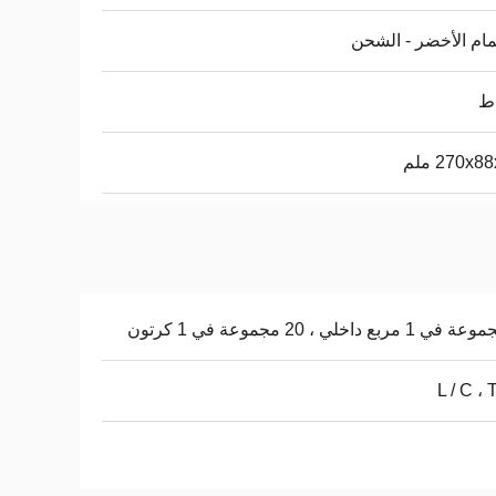
ام الأخضر - الشحن
270x8 ملم
L / C ، 