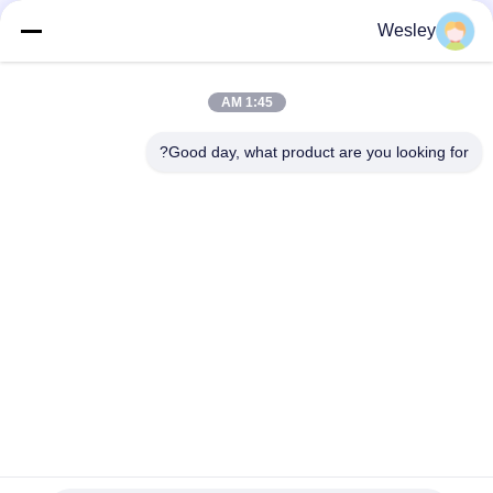
سنوات
Wesley
مصباح طوارئ LED مقاوم للماء بقوة 5 واط ومعيار IP65 مع ضمان 3
سنوات وعمر افتراضي 25000 ساعة
1:45 AM
إضاءة طوارئ LED قابلة لإعادة الشحن ببطارية مدمجة، مخصصة
Good day, what product are you looking for?
للتركيب في السقف، مع وقت احتياطي 3 ساعات
فئات شعبية
جميع
مصباح طوارئ قابل 
ضوء الطوارئ للماء
لإعادة الشحن
مصابيح طوارئ LED
ضوء الطوارئ راحة
ضوء سبوت LED 
ضوء طوارئ السقف
للطوارئ