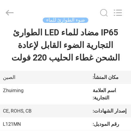
2026
Hangzhou
Dreamy
Technology
ضوء الطوارئ للماء
Co.,Ltd.
All
IP65 مضاد للماء LED الطوارئ
الصفحة
Rights
Reserved.
التجارية الضوء القابل لإعادة
الرئيسية
الشحن غطاء الحليب 220 فولت
منتجات
مكان المنشأ:
الصين
معلومات
اسم العلامة
Zhuiming
التجارية:
عنا
إصدار الشهادات:
CE, ROHS, CB
جولة
رقم الموديل:
L121MN