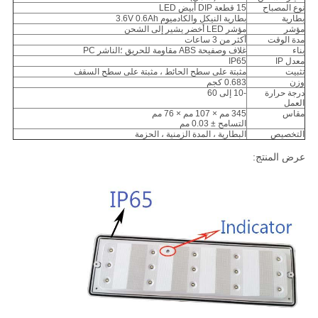
نوع المصباح
15 قطعة DIP أبيض LED
بطارية
بطارية النيكل والكادميوم 3.6V 0.6Ah
مؤشر
مؤشر LED أخضر يشير إلى الشحن
مدة الوقت
أكثر من 3 ساعات
بناء
غلاف وصفيحة ABS مقاومة للحريق ؛الناشر PC
معدل IP
IP65
تثبيت
مثبتة على سطح الحائط ، مثبتة على سطح السقف
وزن
0.683 كجم
درجة حرارة
-10 إلى 60
العمل
مقاس
345 مم × 107 مم × 76 مم
التسامح ± 0.03 مم
التخصيص
البطارية ، المدة الزمنية ، الحزمة
عرض المنتج: