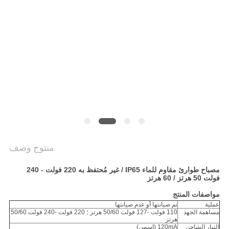
منتوج وصف
مصباح طوارئ مقاوم للماء IP65 / غير مُحتفظ به 220 فولت - 240
فولت 50 هرتز / 60 هرتز
مواصفات المنتج
عملية
تم صيانتها أو عدم صيانتها
مساهمة الجهد
110 فولت -127 فولت 50/60 هرتز ؛ 220 فولت -240 فولت 50/60
هرتز
التيار الشاحن
120mA (اسمي)