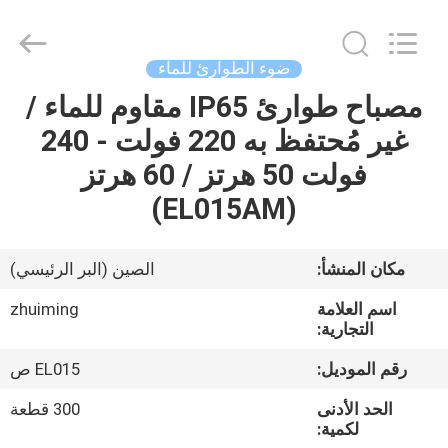
Hangzhou
Dreamy
Technology
Co.,Ltd.
All
ضوء الطوارئ للماء
Rights
Reserved.
مصباح طوارئ IP65 مقاوم للماء /
الصفحة
غير مُحتفظ به 220 فولت - 240
الرئيسية
فولت 50 هرتز / 60 هرتز
منتجات
(EL015AM)
معلومات
مكان المنشأ:
الصين (البر الرئيسي)
عنا
اسم العلامة
zhuiming
التجارية:
جولة
رقم الموديل:
EL015 ص
في
الحد الأدنى
300 قطعة
المعمل
لكمية: