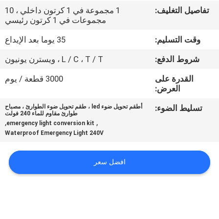
تفاصيل التغليف:
1 مجموعة في 1 كرتون داخلي ، 10
مجموعات في 1 كرتون رئيسي
مراقبة
الجودة
وقت التسليم:
35 يوما بعد الإيداع
شروط الدفع:
L / C ، T / T ، ويسترن يونيون
اتصل
القدرة على
3000 قطعة / يوم
بنا
العرض:
تسليط الضوء:
أطقم تحويل ضوء led ، طقم تحويل ضوء الطوارئ ، مصباح
طوارئ مقاوم للماء 240 فولت
اطلب
,
,
emergency light conversion kit
اقتباس
Waterproof Emergency Light 240V
افضل سعر
SITEMAP
سياسة
الخصوصية