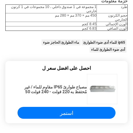
حزمة معلومات
طَرد
1 مجموعة في 1 صندوق داخلي ، 10 مجموعات في 1 كرتون
خارجي
حجم الكرتون
450 مم × 370 مم × 280 مم
الخارجي
الوزن الإجمالي
8.45 كجم
الوزن الصافي
6.83 كجم
ip65 للماء أدى ضوء الطوارئ
ماء الطوارئ الحاجز ضوء
أدى ضوء الطوارئ للماء
احصل على افضل سعر ل
مصباح طوارئ IP65 مقاوم للماء / غير
مُحتفظ به 220 فولت - 240 فولت 50
هرتز / 60 هرتز (EL015AM)
استمر