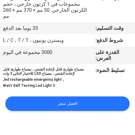
مجموعات في 1 كرتون خارجي ، حجم
الكرتون الخارجي: 50 مم × 370 مم × 260
مراقبة
مم
الجودة
وقت التسليم:
35 يوما بعد الدفع
شروط الدفع:
ويسترن يونيون ، L / C ، T / T
اتصل
القدرة على
3000 مجموعة في اليوم
بنا
العرض:
تسليط الضوء:
مصباح طوارئ قابل لإعادة الشحن ، مصباح طوارئ قابل
اطلب
لإعادة الشحن ، مصباح LED للاختبار الذاتي 3 وات
,
,
led rechargeable emergency light
اقتباس
3 Watt Self Testing Led Light
SITEMAP
افضل سعر
سياسة
الخصوصية