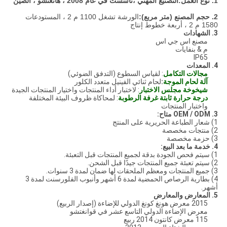
1. نوع العمل:
التصنيع المهني ،
تأسست في عام 2008 ، هانغتشو ، الصين
2. حجم المصنع (متر مربع):
الورشة تشغل 1100 م 2 ، المستودعات
1580 م 2 ، أربعة خطوط إنتاج
3. الشهادات
مصنع اس جي اس
م & بنفايات
IP65
4. المعدات
مجالات التكامل
: لقياس السطوع (التدفق الضوئي)
آلة لحام الموجة
:
لحام ثنائي الفينيل متعدد الكلور
شيخوخة مجلس الاختبار
: لاختبار أداء المنتجات واختيار المنتجات الجيدة
درجة حرارة ثابتة غرفة الرطوبة
: لمحاكاة ظروف البيئة المختلفة
واختبار المنتجات
3. OEM / ODM متاح:
1) شعار الطباعة الحريرية على المنتج
2) منتجات مخصصة
3) حزمة مخصصة
4. خدمة ما بعد البيع:
1) سيتم فحص الجودة بدقة لجميع المنتجات قبل التعبئة.
2) سيتم تعبئة جميع المنتجات جيدًا قبل الشحن.
3) جميع المنتجات ومعظم الملحقات لها ضمان لمدة 3 سنوات.
4) بطارية الرصاص الحمضية لمدة 6 أشهر وأنبوب الفلورسنت لمدة 3
أشهر.
5. المعارض والمعارض
2015 معرض هونغ كونغ الدولي للإضاءة (إصدار الربيع)
معرض الإضاءة الدولي التاسع عشر في قوانغتشو
115 معرض كانتون 2014 ربيع