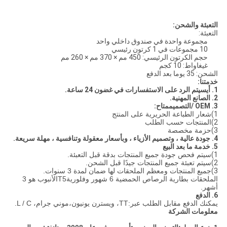
التعبئة والشحن:
التعبئة:
مجموعة واحدة في صندوق داخلي واحد
10 مجموعات في 1 كرتون رئيسي
حجم الكرتون الرئيسي: 450 مم × 370 مم × 260 مم
غيغاواط: 10 كجم
الشحن: 35 يوما بعد الدفع
خدمتنا:
1. أي
سيتم الرد على الاستفسارات في غضون 24 ساعة.
2. الصانع المهنية.
3. OEM /
التصميم
متاح:
1)
شعار الطباعة الحريرية على المنتج
2)
المنتجات حسب الطلب
3)
حزمة مخصصة
4. جودة عالية ، وتصميم الأزياء ، وبأسعار معقولة وتنافسية ، مهلة سريعة.
5. خدمة ما بعد البيع
1)
سيتم فحص جودة جميع المنتجات بدقة قبل التعبئة.
2)
سيتم تعبئة جميع المنتجات جيدًا قبل الشحن.
3)
جميع المنتجات ومعظم الملحقات لها ضمان لمدة 3 سنوات.
الملحقات بطارية الرصاص الحمضية 6 شهور وفلورية
T5
الأنبوب هو 3
أشهر.
6. الدفع
يمكنك الدفع مقابل الطلب عبر:
TT
، ويسترن يونيون،
موني جرام
، L / C.
معلومات الشركة