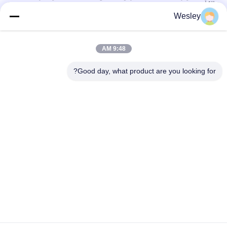
الكادميوم
Wesley
مصباح الطوارئ القابل لإعادة الشحن مع غلاف ABS مضاد للحريق ،
بطارية النيكل الكادميوم ، ومدة 3 ساعات
9:48 AM
ضوء الطوارئ القيادة قابلة لإعادة الشحن مع غلاف ABS مضاد للحريق و
15pcs SMD LED لمدة 3 ساعات
Good day, what product are you looking for?
فئات شعبية
جميع
مصباح طوارئ قابل 
ضوء الطوارئ للماء
لإعادة الشحن
مصابيح طوارئ LED
ضوء الطوارئ راحة
ضوء سبوت LED 
ضوء طوارئ السقف
للطوارئ
مصابيح طوارئ ذات 
أضواء طوارئ الاختبار 
بقعة مزدوجة
الذاتي