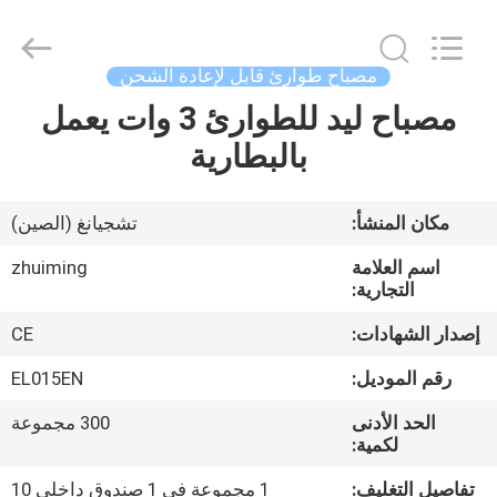
Hangzhou
Dreamy
Technology
Co.,Ltd.
All
مصباح طوارئ قابل لإعادة الشحن
Rights
Reserved.
مصباح ليد للطوارئ 3 وات يعمل
الصفحة
بالبطارية
الرئيسية
منتجات
مكان المنشأ:
تشجيانغ (الصين)
اسم العلامة
zhuiming
معلومات
التجارية:
عنا
إصدار الشهادات:
CE
رقم الموديل:
EL015EN
جولة
الحد الأدنى
300 مجموعة
في
لكمية:
المعمل
تفاصيل التغليف:
1 مجموعة في 1 صندوق داخلي 10