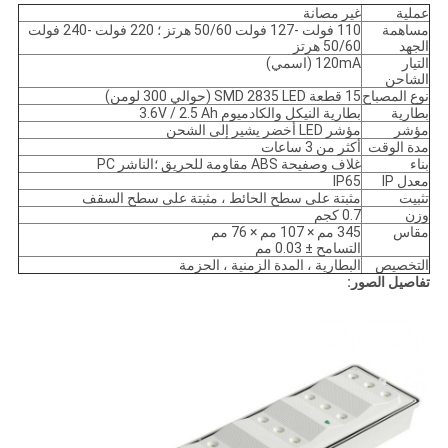
عملية
غير مصانة
مساهمة
110 فولت -127 فولت 50/60 هرتز ؛ 220 فولت -240 فولت
الجهد
50/60 هرتز
التيار
120mA (اسمي)
الشاحن
نوع المصباح
15 قطعة SMD 2835 LED (حوالي 300 لومن)
بطارية
بطارية النيكل والكادميوم 3.6V / 2.5 Ah
مؤشر
مؤشر LED أخضر يشير إلى الشحن
مدة الوقت
أكثر من 3 ساعات
بناء
غلاف وصفيحة ABS مقاومة للحريق ؛الناشر PC
معدل IP
IP65
تثبيت
مثبتة على سطح الحائط ، مثبتة على سطح السقف
وزن
0.7 كجم
مقاس
345 مم × 107 مم × 76 مم
التسامح ± 0.03 مم
التخصيص
البطارية ، المدة الزمنية ، الحزمة
تفاصيل الصور: