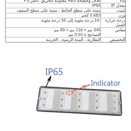
بناء
غلاف وصفيحة ABS مقاومة للحريق ؛ناشر PS
معدل IP
IP65
تثبيت
مثبتة على سطح الحائط ، مثبتة على سطح السقف
وزن
0.683 كجم
درجة حرارة
-10 درجة مئوية إلى 55 درجة مئوية
العمل
مقاس
345 مم × 118 مم × 80 مم
التسامح ± 0.03 مم
التخصيص
البطارية ، المدة الزمنية ، الحزمة