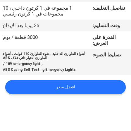
تفاصيل التغليف:
1 مجموعة في 1 كرتون داخلي ، 10
مراقبة
مجموعات في 1 كرتون رئيسي
الجودة
وقت التسليم:
35 يوما بعد الإيداع
القدرة على
3000 قطعة / يوم
اتصل
العرض:
بنا
تسليط الضوء:
أضواء الطوارئ الداخلية ، ضوء الطوارئ 110 فولت ، أضواء
الطوارئ اختبار ذاتي غلاف ABS
,
,
110V emergency light
اطلب
ABS Casing Self Testing Emergency Lights
اقتباس
افضل سعر
خريطة
الموقع
سياسة