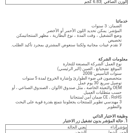
الوزن الصافي
6.83 كجم
خدماتنا
الضمان: 3 سنوات
المؤشر: يمكن تحديد اللون الأحمر أو الأخضر
وضع التشغيل ، وقت المدة ، نوع البطارية ، مظهر المنتجات
يمكن
تخصيص
لا نقدم عينات مجانية ولكننا سنعوض المشتري بمجرد تأكيد الطلب.
معلومات الشركة
نوع العمل: الشركة المصنعة للتجارة
الموقع: تشجيانغ ، الصين (البر الرئيسي)
سنوات التأسيس: 2008
متخصصون في ضوء الطوارئ وإشارة الخروج لمدة 5 سنوات
توصيل سريع: 30 يوم عمل
OEM والتعبئة الخاصة ، مثل صندوق الألوان ، الصندوق الصناعي ، أو
حسب متطلبات العميل.
CE ، RoHS ضمان آمن لمنتجاتنا
3 مهندسي تطوير للمنتجات يجعلوننا نتمتع بقدرة قوية على البحث
والتطوير
وظيفة الاختبار الذاتي
1. حالة المؤشر بدون تشغيل زر الاختبار
مؤشر
أداء
يعني الحالة
أحمر
أشعل
الشحن