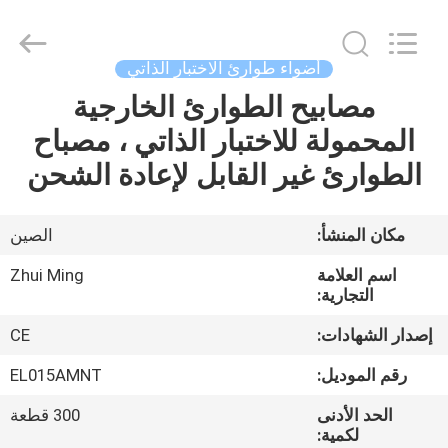
Hangzhou
Dreamy
Technology
Co.,Ltd.
All
أضواء طوارئ الاختبار الذاتي
Rights
Reserved.
مصابيح الطوارئ الخارجية
الصفحة
المحمولة للاختبار الذاتي ، مصباح
الرئيسية
الطوارئ غير القابل لإعادة الشحن
منتجات
مكان المنشأ:
الصين
معلومات
اسم العلامة
Zhui Ming
عنا
التجارية:
إصدار الشهادات:
CE
جولة
رقم الموديل:
EL015AMNT
في
الحد الأدنى
300 قطعة
المعمل
لكمية: