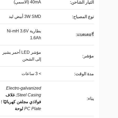
40mA (الاسمي)
التيار الشاحن:
3W SMD أبيض ليد
نوع المصباح:
بطارية Ni-mH 3.6V
แบตเตอรี่:
1.6Ah
مؤشر LED أحمر يشير
مؤشر:
إلى الشحن
> 3 ساعات
مدة الوقت:
Electro-galvanized
Steel Casing;
غلاف
بناء:
فولاذي مجلفن كهربائيًا ؛
PC Plate
لوحة