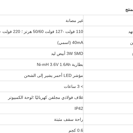
نتج
غير مصانة
هد
110 فولت -127 فولت 50/60 هرتز ؛ 220 فولت -240 فولت 50/60 هرتز
ن
40mA (اسمي)
3W SMD أبيض ليد
بطارية Ni-mH 3.6V 1.6Ah
مؤشر LED أحمر يشير إلى الشحن
> 3 ساعات
غلاف فولاذي مجلفن كهربائيًا ؛لوحة الكمبيوتر
IP42
راحة سقف مثبتة
0.6 كجم