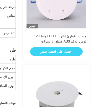
درجة حرارة
مقاس
فيديو
التخصيص
مصباح طوارئ غائر LED 1.5 واط 120
لومن غلاف ABS ضمان 3 سنوات
طَرد
احصل على افضل سعر
طَرد
حجم الكرتو
الوزن الإجم
الوزن الصا
موعد التسلي