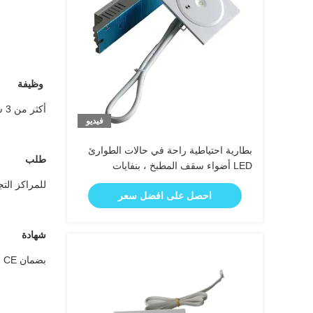
وظيفة
أكثر من 3 ساعات من إضاءة الطوارئ بعد انقطاع التيار الكهربائي المفاجئ
فيديو
بطارية احتياطية راحة في حالات الطوارئ
طلب
LED أضواء سقف المطبخ ، بنفايات
للمراكز التج
احصل على افضل سعر
شهادة
بضمان CE و RoHS