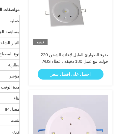
مواصفات الم
عملية
مساهمة الج
فيديو
التيار الشاح
نوع المصباح
ضوء الطوارئ القابل لإعادة الشحن 220
فولت مع عمل 180 دقيقة ، غطاء ABS
بطارية
مضاد للحريق ومتمركز على الحائط
احصل على افضل سعر
مؤشر
مدة الوقت
بناء
معدل IP
تثبيت
وزن