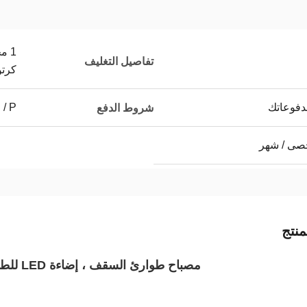
تفاصيل التغليف
كرت
 T ، D / P
شروط الدفع
نتج
مصباح طوارئ السقف ، إضاءة LED للطوارئ في الصين