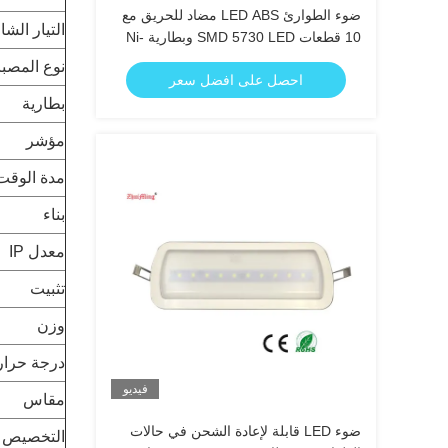
ضوء الطوارئ LED ABS مضاد للحريق مع
التيار الش
10 قطعات SMD 5730 LED وبطارية Ni-
Cd 3.6V 1.8Ah
نوع المصبا
احصل على افضل سعر
بطارية
مؤشر
مدة الوقت
بناء
معدل IP
تثبيت
وزن
درجة حرار
فيديو
مقاس
ضوء LED قابلة لإعادة الشحن في حالات
التخصيص