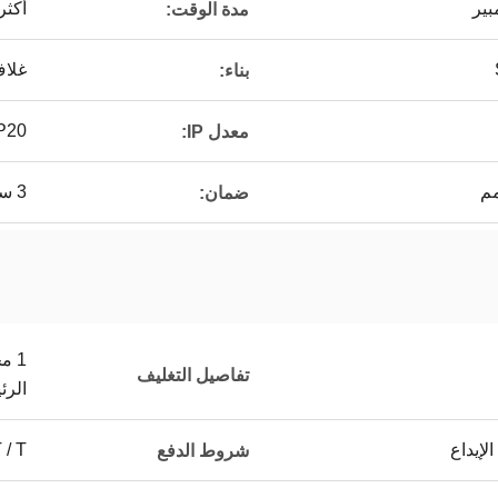
أكثر من
مدة الوقت:
غلاف
بناء:
P20
معدل IP:
3 سنوات
ضمان:
تفاصيل التغليف
الرئ
T / T ، ويسترن يونيون ،
شروط الدفع