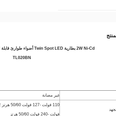
نتج
2W Ni-Cd بطارية Twin Spot LED أضواء طوارئ قابلة لإعادة الشحن مع غلاف فولاذي
TL020BN
غير مصانة
جهد
فولت -240 فولت 50/60 هرتز