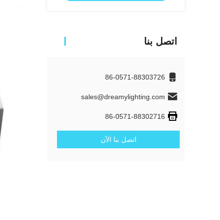
اتصل بنا
86-0571-88303726
sales@dreamylighting.com
86-0571-88302716
اتصل بنا الآن