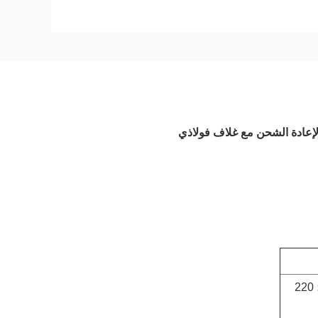
110 فولت -127 فولت 50/60 هرتز ؛ 220