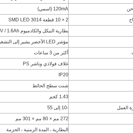
احن
120mA (اسمي)
ح
2 × 10 قطعة 3014 SMD LED
بطارية النيكل والكادميوم 3.6V / 1.6Ah
مؤشر LED الأخضر يشير إلى التشغيل
أكثر من 3 ساعات
غلاف فولاذي وناشر PS
IP20
شنت سطح الحائط
1.43 كجم
ة العمل
-10 إلى 55
272 مم × 80 مم × 301 مم
البطارية ، المدة الزمنية ، الحزمة