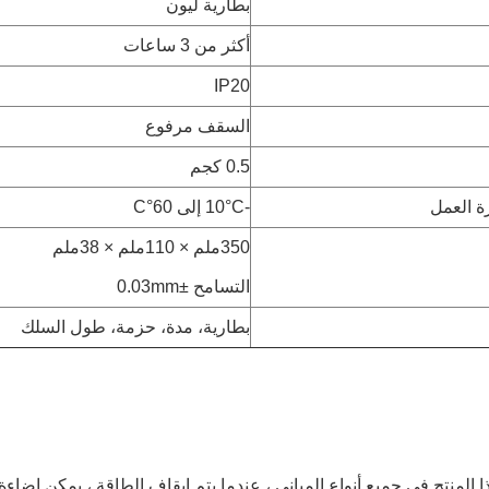
بطارية ليون
أكثر من 3 ساعات
IP20
السقف مرفوع
0.5 كجم
ة العمل
-10°C إلى 60°C
350ملم × 110ملم × 38ملم
التسامح ±0.03mm
بطارية، مدة، حزمة، طول السلك
 المنتج في جميع أنواع المباني ، عندما يتم إيقاف الطاقة ، يمكن إضاء