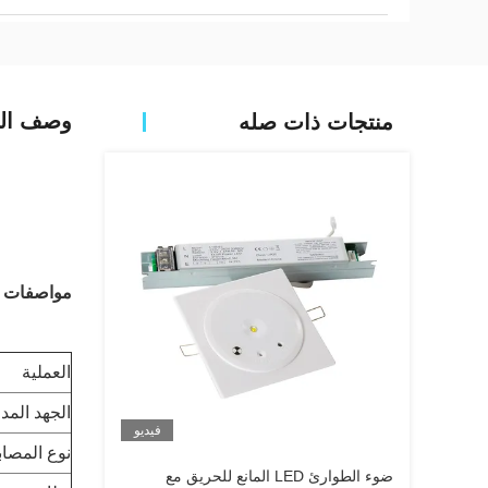
وصف الم
منتجات ذات صله
مواصفات ا
العملية
الجهد المد
فيديو
نوع المصاب
ضوء الطوارئ LED المانع للحريق مع