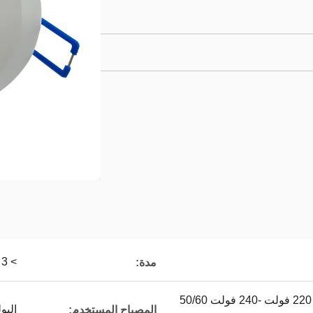
> 3 ساعات
مدة:
110 فولت -127 فولت ، 220 فولت -240 فولت 50/60
البو
المصباح المستخدم: