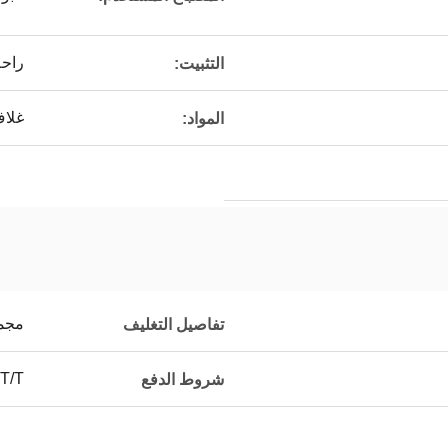
راحة
التثبيت:
غلاف
المواد:
مجموعة
تفاصيل التغليف
L/C، T/T، 
شروط الدفع