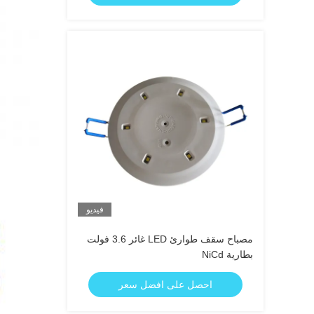
فيديو
مصباح سقف طوارئ LED غائر 3.6 فولت
بطارية NiCd
احصل على افضل سعر