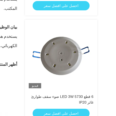
الطوارئ مع تركيب متدفق
احصل على افضل سعر
المكتب.
بيان الوظي
الكهربائي،
أظهر المنت
فيديو
6 قطع 5730 LED 3W ضوء سقف طوارئ
غائر IP20
احصل على افضل سعر