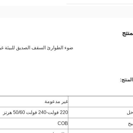
نتج
ضوء الطوارئ السقف الصديق للبيئة غير
لمنتج:
غير مدعومة
خل
220 فولت-240 فولت 50/60 هرتز
يح
COB