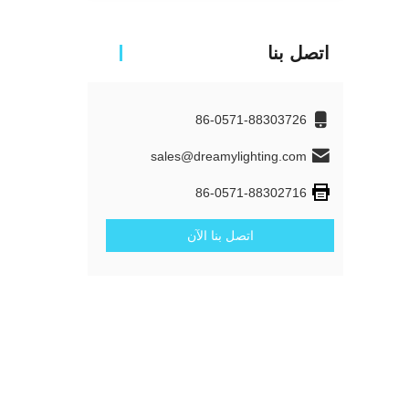
اتصل بنا
86-0571-88303726
sales@dreamylighting.com
86-0571-88302716
اتصل بنا الآن