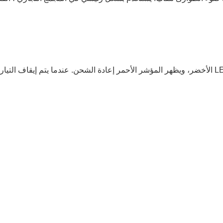
يستخدم هذا المنتج مفتاح إلكتروني، عند توصيله بالطاقة المتغيرة، يعمل مؤشر LED الأخضر، ويظهر المؤشر الأحمر إعادة الشحن. عندما يتم إيقاف التيار