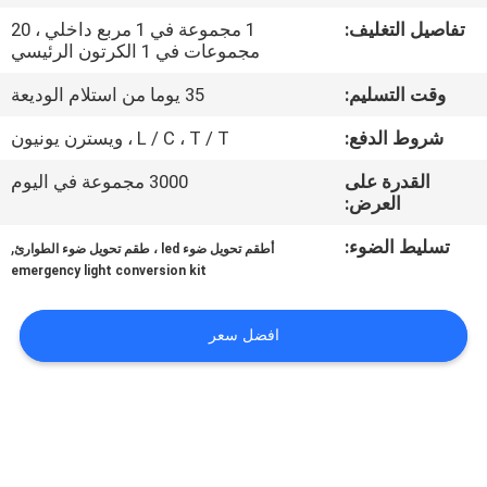
تفاصيل التغليف:
1 مجموعة في 1 مربع داخلي ، 20
مراقبة
مجموعات في 1 الكرتون الرئيسي
الجودة
وقت التسليم:
35 يوما من استلام الوديعة
شروط الدفع:
L / C ، T / T ، ويسترن يونيون
اتصل
القدرة على
3000 مجموعة في اليوم
بنا
العرض:
تسليط الضوء:
,
أطقم تحويل ضوء led ، طقم تحويل ضوء الطوارئ
اطلب
emergency light conversion kit
اقتباس
افضل سعر
خريطة
الموقع
سياسة