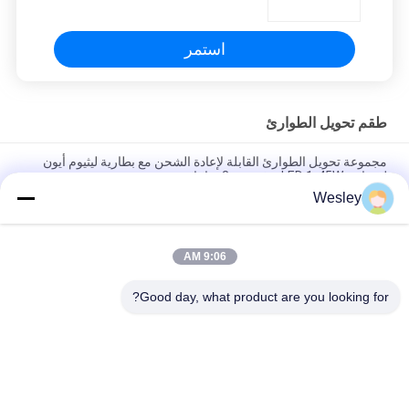
استمر
طقم تحويل الطوارئ
مجموعة تحويل الطوارئ القابلة لإعادة الشحن مع بطارية ليثيوم أيون
لمصابيح LED 1-45W توفر مدة 3 ساعات
Wesley
طقم تحويل LED للطوارئ معتمد من CE بقدرة خرج 3-4 واط بجهد 110-
220 فولت مع وظيفة الاختبار الذاتي
9:06 AM
حزمة الطاقة الطارئة ذات القالب الفولاذي LED مع مدة 3 ساعات و
110-240 فولت من الجهد المدخل
Good day, what product are you looking for?
فئات شعبية
جميع
مصباح طوارئ قابل 
ضوء الطوارئ للماء
لإعادة الشحن