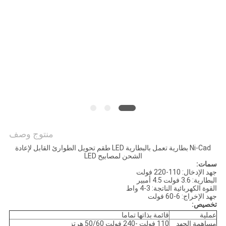
الخصوصية
منتوج وصف
Ni-Cad بطارية تعمل بالبطارية LED طقم تحويل الطوارئ القابل لإعادة
الشحن لمصابيح LED
سمات:
جهد الإدخال: 110-220 فولت
البطارية: 3.6 فولت 4.5 أمبير
القوة الكهربائية الناتجة: 3-4 واط
جهد الإخراج: 6-60 فولت
تخصيص:
عملية
قائمة بذاتها تماما
مساهمة الجهد
110 فولت -240 فولت 50/60 هرتز