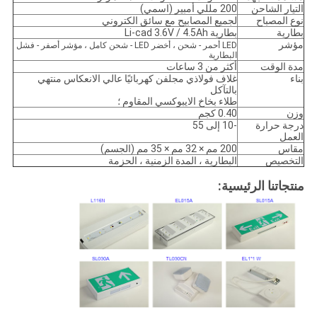
التيار الشاحن
200 مللي أمبير (اسمي)
نوع المصباح
لجميع المصابيح مع سائق الكتروني
بطارية
بطارية Li-cad 3.6V / 4.5Ah
مؤشر
LED أحمر - شحن ، أخضر LED - شحن كامل ، مؤشر أصفر - فشل
البطارية
مدة الوقت
أكثر من 3 ساعات
بناء
غلاف فولاذي مجلفن كهربائيًا عالي الانعكاس منتهي
بالتآكل
طلاء بخاخ الايبوكسي المقاوم ؛
وزن
0.40 كجم
درجة حرارة
-10 إلى 55
العمل
مقاس
200 مم × 32 مم × 35 مم (الجسم)
التخصيص
البطارية ، المدة الزمنية ، الحزمة
منتجاتنا الرئيسية: