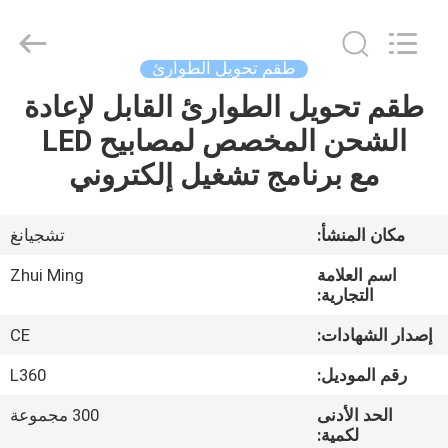
Hangzhou
Dreamy
Technology
Co.,Ltd.
All
طقم تحويل الطوارئ
Rights
Reserved.
طقم تحويل الطوارئ القابل لإعادة
الصفحة
الشحن المخصص لمصابيح LED
الرئيسية
مع برنامج تشغيل إلكتروني
منتجات
مكان المنشأ:
تشجيانغ
معلومات
اسم العلامة
Zhui Ming
عنا
التجارية:
إصدار الشهادات:
CE
جولة
رقم الموديل:
L360
في
الحد الأدنى
300 مجموعة
المعمل
لكمية: