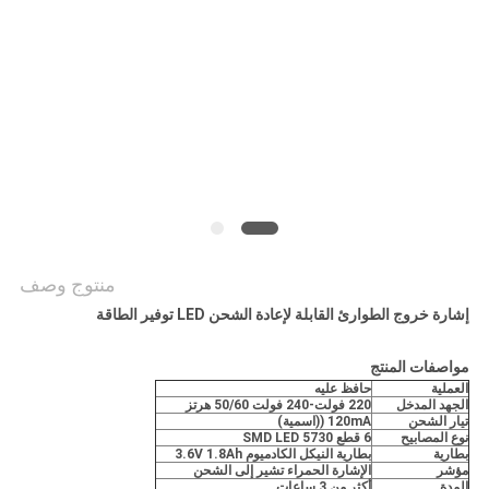
منتوج وصف
إشارة خروج الطوارئ القابلة لإعادة الشحن LED توفير الطاقة
مواصفات المنتج
العملية
حافظ عليه
الجهد المدخل
220 فولت-240 فولت 50/60 هرتز
تيار الشحن
120mA ((اسمية)
نوع المصابيح
6 قطع 5730 SMD LED
بطارية
بطارية النيكل الكادميوم 3.6V 1.8Ah
مؤشر
الإشارة الحمراء تشير إلى الشحن
المدة
أكثر من 3 ساعات