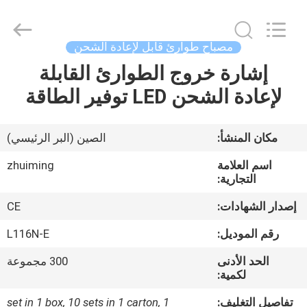
Hangzhou
Dreamy
Technology
Co.,Ltd.
All
مصباح طوارئ قابل لإعادة الشحن
Rights
Reserved.
إشارة خروج الطوارئ القابلة
الصفحة
لإعادة الشحن LED توفير الطاقة
الرئيسية
منتجات
مكان المنشأ:
الصين (البر الرئيسي)
اسم العلامة
zhuiming
معلومات
التجارية:
عنا
إصدار الشهادات:
CE
رقم الموديل:
L116N-E
جولة
الحد الأدنى
300 مجموعة
في
لكمية:
المعمل
تفاصيل التغليف:
1 set in 1 box, 10 sets in 1 carton,