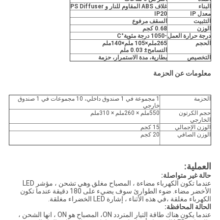
البناء
غلاف ABS المقاوم للنار و PS Diffuser
معدل IP
IP20
التثبيت
السقف مرفوع
الوزن
0.68 كجم
درجة حرارة العمل
-10
50 درجة مئوية
°C
الحجم
265ملم
×105 ملم
×140ملم
التسامح
± 0.03 ملم
التخصيص
بطارية، مدة الاستمرار، حزمة
معلومات عن الحزمة
الحزمة
1 مجموعة في 1 صندوق داخلي، 10 مجموعات في 1 صندوق
خارجي
حجم الكرتون
550ملم × 260ملم × 310ملم
الخارجي
الوزن الإجمالي
15 كجم
الوزن الصافي
20 كجم
العملية:
حالة غير متواصلة:
عندما تكون الكهرباء مضاءة ، المصباح مغلق.وهي تشحن ، مؤشر LED
الأخضر مضاء. ضوء الطوارئ سوف يضيء على 180 دقيقة عندما تكون
الكهرباء مغلقة ،في هذه الأثناء ، إشارة LED الخضراء مغلقة.
الحالة المحافظة:
عندما يكون هناك طاقة التيار المتردد ON، المصباح هو ON ، انها الشحن ،