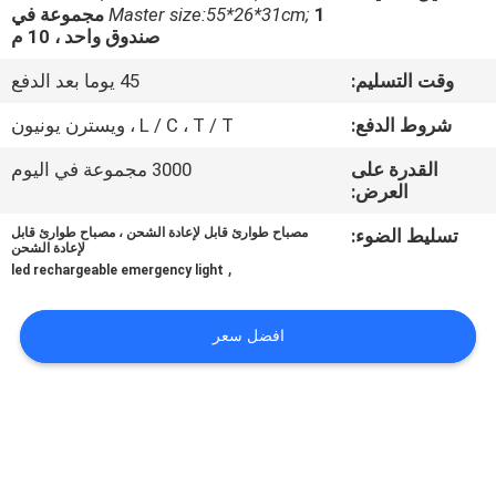
Master size:55*26*31cm;
1 مجموعة في
صندوق واحد ، 10 م
مراقبة
وقت التسليم:
45 يوما بعد الدفع
الجودة
شروط الدفع:
L / C ، T / T ، ويسترن يونيون
اتصل
القدرة على
3000 مجموعة في اليوم
العرض:
بنا
تسليط الضوء:
مصباح طوارئ قابل لإعادة الشحن ، مصباح طوارئ قابل
لإعادة الشحن
اطلب
,
led rechargeable emergency light
اقتباس
افضل سعر
SITEMAP
سياسة
الخصوصية