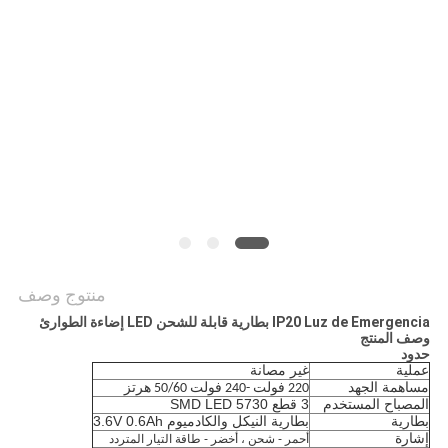
منتوج وصف
IP20 Luz de Emergencia بطارية قابلة للشحن LED إضاءة الطوارئ
وصف المنتج
حدود
عملية
غير مصانة
مساهمة الجهد
220 فولت -240 فولت 50/60 هرتز
المصباح المستخدم
3 قطع 5730 SMD LED
بطارية
بطارية النيكل والكادميوم 3.6V 0.6Ah
إشارة
أحمر - شحن ، أخضر - طاقة التيار المتردد