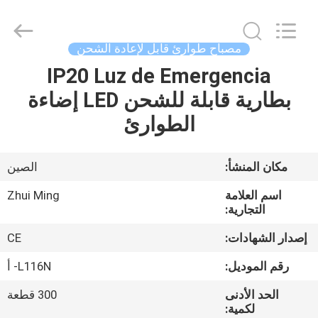
Hangzhou
Dreamy
Technology
Co.,Ltd.
All
مصباح طوارئ قابل لإعادة الشحن
Rights
Reserved.
IP20 Luz de Emergencia
الصفحة
بطارية قابلة للشحن LED إضاءة
الرئيسية
الطوارئ
منتجات
مكان المنشأ:
الصين
معلومات
اسم العلامة
Zhui Ming
عنا
التجارية:
إصدار الشهادات:
CE
جولة
رقم الموديل:
L116N- أ
في
الحد الأدنى
300 قطعة
المعمل
لكمية: