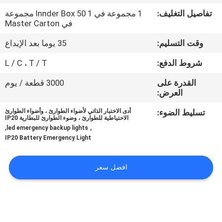
تفاصيل التغليف:
1 مجموعة في 1 Innder Box 50 مجموعة
مراقبة
في Master Carton
الجودة
وقت التسليم:
35 يوما بعد الإيداع
شروط الدفع:
L / C ، T / T
اتصل
القدرة على
3000 قطعة / يوم
بنا
العرض:
تسليط الضوء:
أدى الاختبار الذاتي لأضواء الطوارئ ، وأضواء الطوارئ
اطلب
الاحتياطية للطوارئ ، وضوء الطوارئ للبطارية IP20
,
,
led emergency backup lights
اقتباس
IP20 Battery Emergency Light
SITEMAP
افضل سعر
سياسة
الخصوصية