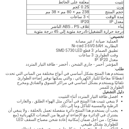
تثبيت
معلقة على الحائط
وزن
0.25 كجم
حجم المنتج
238 مم × 80 مم × 38 مم
مدة الوقت
> 3 ساعات
معدل IP
IP20
بناء
غلاف ABS ، PS الناشر
درجة حرارة التشغيل
-5
درجة مئوية إلى 45 درجة مئوية
تخصيص:
العملية: صيانة / غير مصانة
البطارية: Ni-cad 3.6V0.6AH
تطبيق الصمام: 3 قطع SMD 5730 LED
وقت الطوارئ: 3 ساعات
معدل IP: IP20
المؤشر: أحمر - جاري الشحن ، أخضر - طاقة التيار المتردد
طلب
:
يستخدم هذا المنتج بشكل أساسي في أنواع مختلفة من المباني التي تحدث
انقطاعًا مفاجئًا للتيار الكهربائي ، والتي يمكنها توفير إضاءة الطوارئ
تلقائيًا.ويستخدم بشكل أساسي في مراكز التسوق والفنادق ومخرج
الطوارئ للممر.
دليل التشغيل
افصل طاقة التيار المتردد أثناء التثبيت.
لا ينبغي تثبيت هذا المنتج في أماكن مثل الهواء الطلق ، والغازات
الرطبة والمسببة للتآكل وما إلى ذلك.
يجب أن يستخدم هذا المنتج دائرة منفصلة تعمل بالحلقة ، ولا ينبغي أن
يشترك في الدائرة مع الإضاءة أو غيرها من المعدات الكهربائية (مع
مفتاح) ، من أجل ضمان إمكانية إعادة شحن مصباح السقف LED
للطوارئ بشكل طبيعي.
للتأكد من أن المنتج يعمل بشكل طبيعي ، يجب فحصه بانتظام.