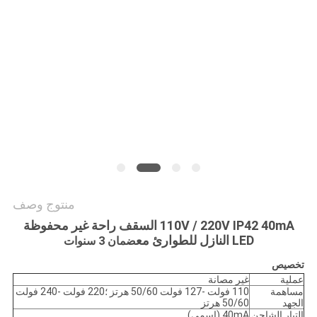
الخصوصية
منتوج وصف
110V / 220V IP42 40mA السقف راحة غير محفوظة
LED النازل للطوارئ مع
ضمان 3 سنوات
تخصيص
عملية
غير مصانة
مساهمة
110 فولت -127 فولت 50/60 هرتز ؛220 فولت -240 فولت
الجهد
50/60 هرتز
التيار الشاحن
40mA (اسمي)