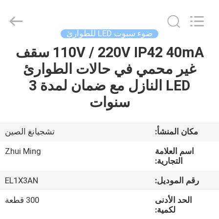
Hangzhou
Dreamy
Technology
Co.,Ltd.
All
ضوء سبوت LED للطوارئ
Rights
Reserved.
110V / 220V IP42 40mA سقف
الصفحة
غير محمي في حالات الطوارئ
الرئيسية
LED النازل مع ضمان لمدة 3
منتجات
سنوات
معلومات
مكان المنشأ:
تشجيانغ الصين
عنا
اسم العلامة
Zhui Ming
التجارية:
جولة
رقم الموديل:
EL1X3AN
في
الحد الأدنى
300 قطعة
المعمل
لكمية: