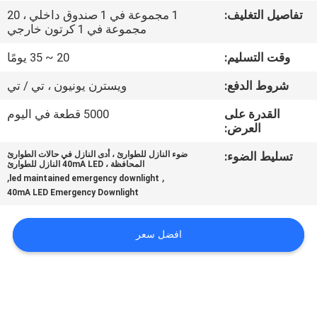
تفاصيل التغليف:
1 مجموعة في 1 صندوق داخلي ، 20
مجموعة في 1 كرتون خارجي
مراقبة
الجودة
وقت التسليم:
20 ~ 35 يومًا
شروط الدفع:
ويسترن يونيون ، تي / تي
اتصل
القدرة على
5000 قطعة في اليوم
بنا
العرض:
تسليط الضوء:
ضوء النازل للطوارئ ، أدى النازل في حالات الطوارئ
المحافظة ، 40mA LED النازل للطوارئ
اطلب
,
,
led maintained emergency downlight
اقتباس
40mA LED Emergency Downlight
افضل سعر
خريطة
الموقع
سياسة