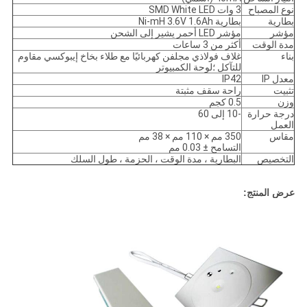
نوع المصباح
3 وات SMD White LED
بطارية
بطارية Ni-mH 3.6V 1.6Ah
مؤشر
مؤشر LED أحمر يشير إلى الشحن
مدة الوقت
أكثر من 3 ساعات
بناء
غلاف فولاذي مجلفن كهربائيًا مع طلاء بخاخ إيبوكسي مقاوم
للتآكل ؛لوحة الكمبيوتر
معدل IP
IP42
تثبيت
راحة سقف مثبتة
وزن
0.5 كجم
درجة حرارة
-10 إلى 60
العمل
مقاس
350 مم × 110 مم × 38 مم
التسامح ± 0.03 مم
التخصيص
البطارية ، مدة الوقت ، الحزمة ، طول السلك
عرض المنتج: